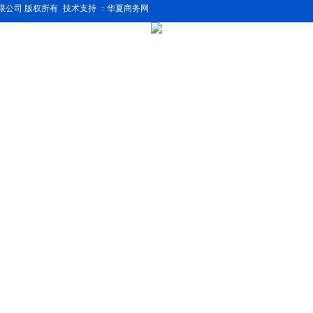
限公司 版权所有
技术支持 ：华夏商务网
混合机
搅拌机
悬臂吊